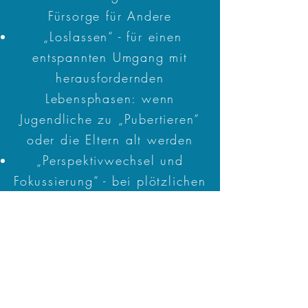
Fürsorge für Andere
„Loslassen“ - für einen
entspannten Umgang mit
herausfordernden
Lebensphasen: wenn
Jugendliche zu „Pubertieren“
oder die Eltern alt werden
„Perspektivwechsel und
Fokussierung“ - bei plötzlichen
Veränderungen, Gefühlen der
Überforderung oder
Konflikten.
Yoga-meets-Coaching: